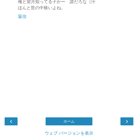
俺と望月知ってる子かー 誰だろな（汗
ほんと世の中狭いよね。
返信
‹
›
ホーム
ウェブ バージョンを表示