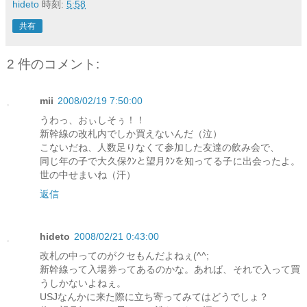
hideto
時刻:
5:58
共有
2 件のコメント:
mii
2008/02/19 7:50:00
うわっ、おぃしそぅ！！
新幹線の改札内でしか買えないんだ（泣）
こないだね、人数足りなくて参加した友達の飲み会で、
同じ年の子で大久保ｸﾝと望月ｸﾝを知ってる子に出会ったよ。
世の中せまいね（汗）
返信
hideto
2008/02/21 0:43:00
改札の中ってのがクセもんだよねぇ(^^;
新幹線って入場券ってあるのかな。あれば、それで入って買
うしかないよねぇ。
USJなんかに来た際に立ち寄ってみてはどうでしょ？