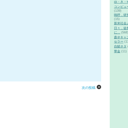
ゆ・き・
コンピュ
(139)
嗚呼，研
(15)
新米社会
日々，徒
に…
(568
森＠キャ
セラー
(1
自鯖ネタ
華金
(11)
次の投稿