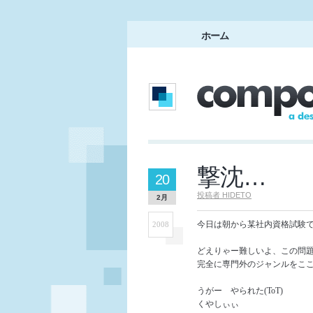
ホーム
撃沈…
20
投稿者
HIDETO
2月
今日は朝から某社内資格試験
2008
どえりゃー難しいよ、この問題
完全に専門外のジャンルをこ
うがー やられた(ToT)
くやしぃぃ