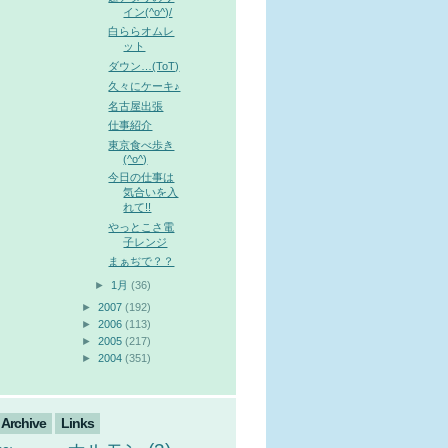
イン(^o^)/
白ららオムレ
ット
ダウン…(ToT)
久々にケーキ♪
名古屋出張
仕事紹介
東京食べ歩き
(^o^)
今日の仕事は
気合いを入
れて!!
やっとこさ電
子レンジ
まぁぢで？？
►
1月
(36)
►
2007
(192)
►
2006
(113)
►
2005
(217)
►
2004
(351)
Archive
Links