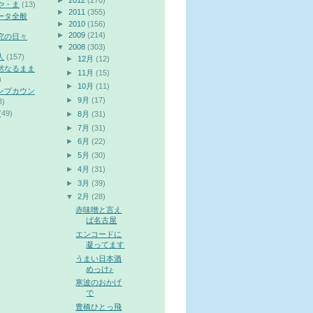
►
2012
(270)
や・ま
(13)
►
2011
(355)
ータ全般
►
2010
(156)
►
2009
(214)
究の日々
▼
2008
(303)
人
(157)
►
12月
(12)
然なるまま
►
11月
(15)
)
►
10月
(11)
ンプカウン
►
9月
(17)
3)
(49)
►
8月
(31)
►
7月
(31)
►
6月
(22)
►
5月
(30)
►
4月
(31)
►
3月
(39)
▼
2月
(28)
赤味噌と言え
ば名古屋
エンコードに
凝ってます
うまい日本酒
めっけ♪
寒波のおかげ
で
豊橋ひとっ飛