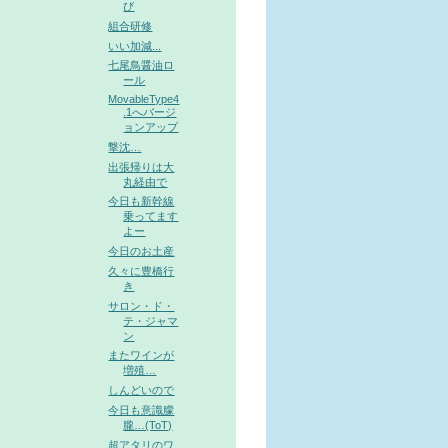
び
組合研修
いい加減...
七尾鳥醤油ロ
ール
MovableType4
.1へバージ
ョンアップ
撃沈…
出張帰りは大
丸経由で
今日も新幹線
乗ってます
よー
今日のお土産
久々に豊橋行
き
サロン・ド・
テ・ジャマ
ン
またワインが
増殖…
しんどいので
今日も意識朦
朧…(ToT)
超アタリのワ