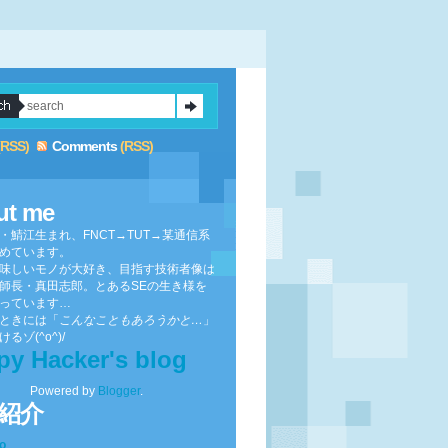
(RSS)
Comments
(RSS)
ut me
・鯖江生まれ、FNCT→TUT→某通信系
めています。
味しいモノが大好き、目指す技術者像は
師長・真田志郎。とあるSEの生き様を
っています…
ときには「
こんなこともあろうかと…
」
るゾ(^o^)/
py Hacker's blog
Powered by
Blogger
.
紹介
to