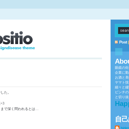
Post
Abo
眼鏡の街
企業に勤
お酒と美
ヤマト技
細々と綴
ピンチの
でした。
と切り抜け
Hap
=3
こまで深く問われるとは…
自己
hide