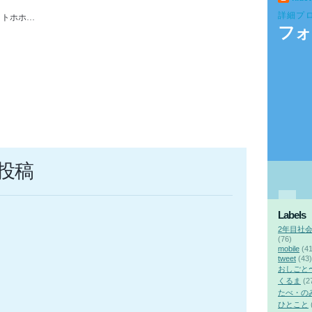
詳細プ
 トホホ…
フォ
投稿
Labels
2年目社
(76)
mobile
(41
tweet
(43)
おしごと
くるま
(2
たべ・の
ひとこと