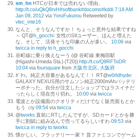
sm_hn
HTCが日本では売れない理由。
http://t.co/uQkQ8rvH
#softbank
#docomo
#kddi
7:18 AM
Jan 09, 2012
via
YoruFukurou
Retweeted by
vtec_inte16
なんと、そうなんですか！ ちょっと意外な結果ですね
～ QT@
h_gocchi
: 女性のSIIユーザー、ほんと増えた
な。そして、活発そうな印象の人が多い。
10:06
via
twicca
in reply to h_gocchi
谷町線に乗り換えなーう (@ 谷町線 東梅田駅
(Higashi-Umeda Sta.) (T20))
http://t.co/Q9RFToDR
10:04
via
foursquare
from
大阪市北区, 大阪府
ｶﾞﾀｯ。純正大容量があるなんて！！ RT@
w0rldhyde
:
GALAXY NEXUS用のサムソン純正2000mAhバッテリ
ーポチった。自分が注文したショップではラスイチだ
ったらしく現在売り切れ。
10:00
via
twicca
電波とか設備面のクオリティだけでなく販売面もとか
もう（ry
09:54
via
twicca
@
tworks
直前にRTしたんですが、SDカードとかを勝
手に割賦に組み込んで売ってるらしいすわ
09:53
via
twicca
in reply to tworks
懐かしい。フラッテリー一家？ 昔ファミコンでゲーム