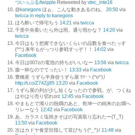
ついっぷる/twipple
Retweeted by
vtec_inte16
@
kanegons
ほぉ、こんな動きあるのね。
20:50
via
twicca
in reply to kanegons
ほろ酔いで帰宅ちう
14:21
via
twicca
千里中央着いたら外は雨。通り雨かな？
14:20
via
twicca
今日はもう把握できないくらいの品数を食べたっす
(^^;) 来年もがっつり参戦すっぞ！！
14:02
via
Facebook
今日は007zの電池の持ちがいいなー
13:56
via
twicca
腹一杯なのでてったい！
13:33
via
Facebook
豊橋産 うずら半身@うずら屋 ｳﾏｰヽ(^o^)丿
http://t.co/Z74Zjj85
13:20
via
Facebook
うずら屋の列が少し短くなったので参戦。が、つくね
はやはり売り切れorz
12:45
via
Facebook
やまもとで濁りの熱燗のあと、乾坤一の純米のお燗へ
リレーなう
12:42
via
Facebook
あ、カラスミ塩焼きそばの写真取り忘れたー(T_T)
11:50
via
Facebook
次はカドヤ食堂目指して並びちう(^_^)ﾉ
11:48
via