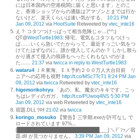
には日本国内の空港税関に届くと思います」とのこ
と。香港ショップからの通販はアマゾンとまでは行か
ないけど、楽天くらいは速い気がする。
10:21 PM
Jan 09, 2012
via
HootSuite
Retweeted by
vtec_inte16
え？ コタツつけっぱって相当危険じゃ…(^^;)
QT@
WestTurtle1983
: 帰宅。電気もコタツもつけっ
ぱ……いくら急いでたからって、最近すっごい気をつ
けてたはずなのに。誰か侵入してんのか？ しかし散ら
かり過ぎて侵入の痕跡もへったくれもないのがま
た……
21:37
via
twicca
in reply to WestTurtle1983
wataru4
ＪＲ東海、ＥＸ予約２００万人大台目前 リ
ニアへの応用も視野
http://t.co/MSc7TcT1
9:24 PM Jan
09, 2012
via
twicca
Retweeted by
vtec_inte16
higemorikohryu
「あの、私、魔女のキキです。こっ
ちはレディのガガ」
http://t.co/PUwoq4NS
5:30 PM
Jan 09, 2012
via web
Retweeted by
vtec_inte16
宿題.DLL ﾜﾛﾀ
21:02
via
twicca
koringo_mosuko
【警告】三学期.exeが許可なし で
ロードされています 97%...
[████████████████████████___] ＼ﾃﾞﾝｯ／宿
題.dll が見つかりません。
3:39 PM Jan 09, 2012
via