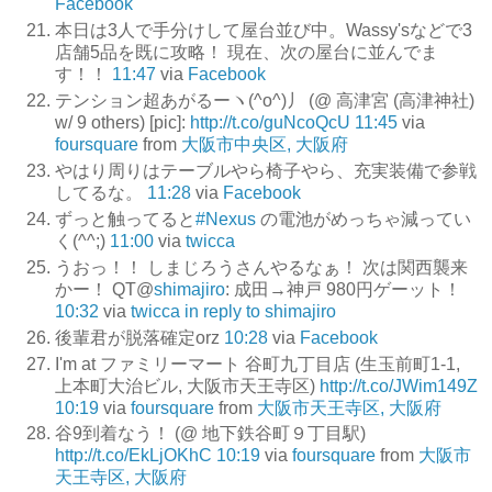
Facebook
本日は3人で手分けして屋台並び中。Wassy'sなどで3
店舗5品を既に攻略！ 現在、次の屋台に並んでま
す！！
11:47
via
Facebook
テンション超あがるーヽ(^o^)丿 (@ 高津宮 (高津神社)
w/ 9 others) [pic]:
http://t.co/guNcoQcU
11:45
via
foursquare
from
大阪市中央区, 大阪府
やはり周りはテーブルやら椅子やら、充実装備で参戦
してるな。
11:28
via
Facebook
ずっと触ってると
#Nexus
の電池がめっちゃ減ってい
く(^^;)
11:00
via
twicca
うおっ！！ しまじろうさんやるなぁ！ 次は関西襲来
かー！ QT@
shimajiro
: 成田→神戸 980円ゲーット！
10:32
via
twicca
in reply to shimajiro
後輩君が脱落確定orz
10:28
via
Facebook
I'm at ファミリーマート 谷町九丁目店 (生玉前町1-1,
上本町大治ビル, 大阪市天王寺区)
http://t.co/JWim149Z
10:19
via
foursquare
from
大阪市天王寺区, 大阪府
谷9到着なう！ (@ 地下鉄谷町９丁目駅)
http://t.co/EkLjOKhC
10:19
via
foursquare
from
大阪市
天王寺区, 大阪府