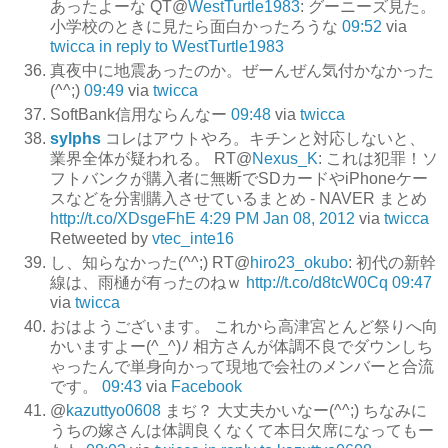
あったよーな QT@
WestTurtle1983
: グーニーズ見た。
小学校のときに見たら面白かったろうな
09:52
via
twicca
in reply to WestTurtle1983
真夜中に地震あったのか。ぜーんぜん気付かなかった
(^^;)
09:49
via
twicca
SoftBank信用ならんなー
09:48
via
twicca
sylphs
コレはアウトやろ。キチンと対応しないと、
業界全体が疑われる。 RT@
Nexus_K
: これは犯罪！ソ
フトバンクが購入者に無断でSDカードやiPhoneケー
スなどを分割購入させているまとめ - NAVER まとめ
http://t.co/XDsgeFhE
4:29 PM Jan 08, 2012
via
twicca
Retweeted by
vtec_inte16
し、知らなかった(^^;) RT@
hiro23_okubo
: 初代の新幹
線は、雨樋が有ったのねｗ
http://t.co/d8tcW0Cq
09:47
via
twicca
おはようございます。 これから高津宮とんど祭りへ向
かいますよー(^_^)ﾉ 相方さんが体調不良でダウンしち
ゃったんで単身向かって現地で会社のメンバーと合流
です。
09:43
via
Facebook
@
kazuttyo0608
まぢ？ 大丈夫かいなー(^^;) ちなみに
うちの嫁さんは体調良くなくて本日欠席になってもー