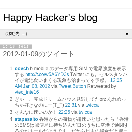
Happy Hacker's blog
▼
10 1月 2012
2012-01-09のツイート
oovch
b-mobile のデータ専用 SIM で電界強度を表示
する
http://t.co/w5A6YD3s
Twitter にも。セルスタンバ
イが電池食いまくる現象も治まってる予感。
12:05
AM Jan 08, 2012
via
Tweet Button
Retweeted by
vtec_inte16
ぎゃー、完成ドリームハウス見逃してたorz あれめっ
ちゃ好きなのにー(T_T)
22:31
via
twicca
そんなに速いのか！
22:26
via
twicca
stapasaito
香港からの荷物が超速いと思ったら「香港
のEMSは郵便局に持ち込んだ日のうちに空港で通関す
るのがルールだそうです。だから日本の場合だと翌日