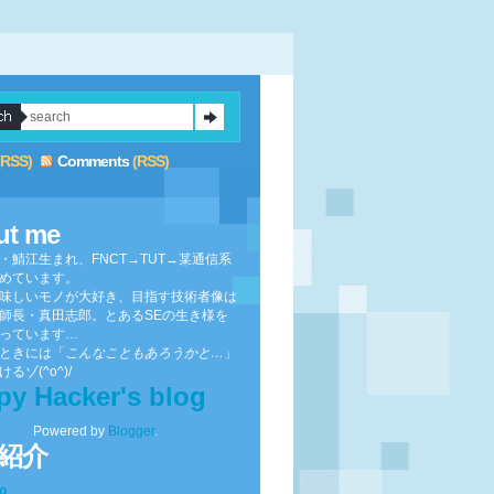
(RSS)
Comments
(RSS)
ut me
・鯖江生まれ、FNCT→TUT→某通信系
めています。
味しいモノが大好き、目指す技術者像は
師長・真田志郎。とあるSEの生き様を
っています…
ときには「
こんなこともあろうかと…
」
るゾ(^o^)/
py Hacker's blog
Powered by
Blogger
.
紹介
to