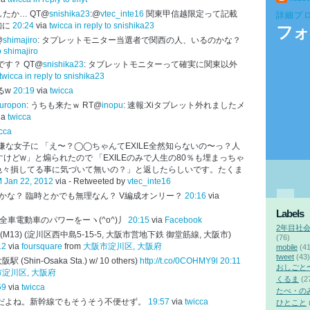
たか… QT@
snishika23
:@
vtec_inte16
関東甲信越限定って記載
詳細プ
知に
20:24
via
twicca
in reply to snishika23
フォ
@
shimajiro
: タプレットモニター当選者で関西の人、いるのかな？
o shimajiro
す？ QT@
snishika23
: タブレットモニターって確実に関東以外
twicca
in reply to snishika23
るw
20:19
via
twicca
uropon
: うちも来たｗ RT@
inopu
: 速報:Xiタブレット外れましたメ
ia
twicca
cca
嫌な女子に 「え〜？◯◯ちゃんてEXILE全然知らないの〜っ？人
けどw」と煽られたので 「EXILEのみで人生の80％も埋まっちゃ
色々損してる事に気づいて無いの？」と返したらしいです。たくま
 Jan 22, 2012
via -
Retweeted by
vtec_inte16
かな？ 臨時とかでも無理なん？ V編成オンリー？
20:16
via
Labels
 全車電動車のパワーをーヽ(^o^)丿
20:15
via
Facebook
2年目社
駅 (M13) (淀川区西中島5-15-5, 大阪市営地下鉄 御堂筋線, 大阪市)
(76)
12
via
foursquare
from
大阪市淀川区, 大阪府
mobile
(41
tweet
(43)
(Shin-Osaka Sta.) w/ 10 others)
http://t.co/0COHMY9l
20:11
おしごと
淀川区, 大阪府
くるま
(2
59
via
twicca
たべ・の
優秀だよね。新幹線でもそうそう不便せず。
19:57
via
twicca
ひとこと