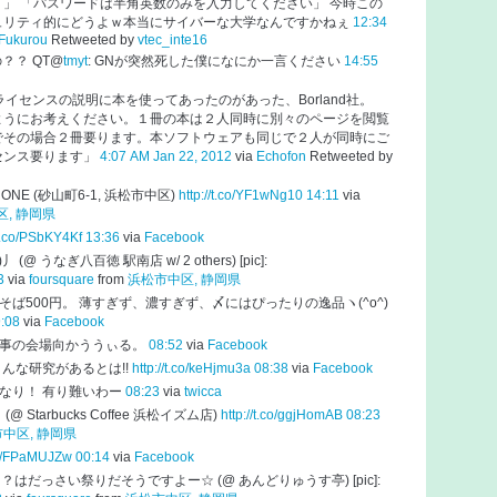
」 「パスワードは半角英数のみを入力してください」 今時この
ュリティ的にどうよｗ本当にサイバーな大学なんですかねぇ
12:34
Fukurou
Retweeted by
vtec_inte16
？？ QT@
tmyt
: GNが突然死した僕になにか一言ください
14:55
イセンスの説明に本を使ってあったのがあった、Borland社。
ようにお考えください。１冊の本は２人同時に別々のページを閲覧
でその場合２冊要ります。本ソフトウェアも同じで２人が同時にご
センス要ります」
4:07 AM Jan 22, 2012
via
Echofon
Retweeted by
Y ONE (砂山町6-1, 浜松市中区)
http://t.co/YF1wNg10
14:11
via
, 静岡県
/t.co/PSbKY4Kf
13:36
via
Facebook
@ うなぎ八百徳 駅南店 w/ 2 others) [pic]:
3
via
foursquare
from
浜松市中区, 静岡県
ば500円。 薄すぎず、濃すぎず、〆にはぴったりの逸品ヽ(^o^)
:08
via
Facebook
事の会場向かううぃる。
08:52
via
Facebook
んな研究があるとは!!
http://t.co/keHjmu3a
08:38
via
Facebook
なり！ 有り難いわー
08:23
via
twicca
@ Starbucks Coffee 浜松イズム店)
http://t.co/ggjHomAB
08:23
中区, 静岡県
.co/FPaMUJZw
00:14
via
Facebook
日？はだっさい祭りだそうですよー☆ (@ あんどりゅうす亭) [pic]: