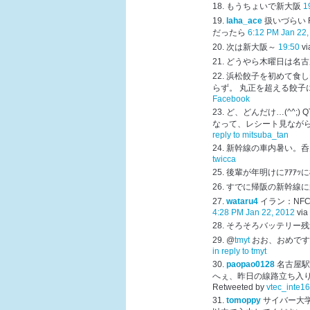
もうちょいで新大阪
1
laha_ace
扱いづらい 
だったら
6:12 PM Jan 22,
次は新大阪～
19:50
v
どうやら木曜日は名古
浜松餃子を初めて食し
らず。 丸正を超える餃子
Facebook
ど、どんだけ…(^^;) Q
なって、レシート見なが
reply to mitsuba_tan
新幹線の車内暑い。呑
twicca
後輩が年明けにｱｱｱ
すでに帰阪の新幹線に
wataru4
イラン：NF
4:28 PM Jan 22, 2012
via
そろそろバッテリー残
@
tmyt
おお、おめです
in reply to tmyt
paopao0128
名古屋
へぇ、昨日の線路立ち入
Retweeted by
vtec_inte16
tomoppy
サイバー大