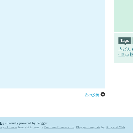
Tags
うどん (
旅
中華 (1)
次の投稿
log
- Proudly powered by
Blogger
sign Disease
brought to you by
PremiumThemes.com
.
Blogger Template
by
Blog and Web