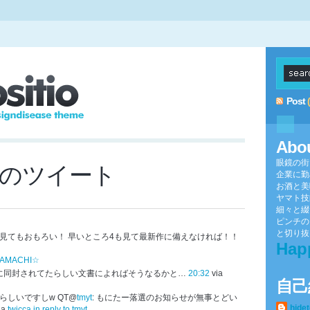
Post
Abo
眼鏡の街
-22のツイート
企業に勤
お酒と美
ヤマト技
細々と綴
ピンチの
と切り抜け
見てもおもろい！ 早いところ4も見て最新作に備えなければ！！
Hap
AMACHI☆
に同封されてたらしい文書によればそうなるかと…
20:32
via
自己
らしいですしw QT@
tmyt
: もにたー落選のお知らせが無事とどい
hide
ia
twicca
in reply to tmyt