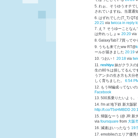
わぉ、そうゆうオチでし
されていますね。当選通
はずれでした(T_T) QT
20:21
via
twicca
in reply t
え？ そうゆーことなんで
は外れっしょｗ
20:20
via
GalaxyTab7.7買ってや
うちも来てたww RT@
k
ールが届きました
20:19
v
つおい！
20:18
via
twi
reshiyu
妹がクラスの
生の80％は損してるんです
うアンタの生き方も大分
しく育ちました。
6:54 PM
もうW編成ってないの
Facebook
500系乗りたいよぅ。
I'm at 地下鉄 新大阪
http://t.co/T5sHMBDD
20:
帰阪なーう (@ JR 新大阪駅 
via
foursquare
from
大阪市
減速はいったなう
19:
emobileのエリア