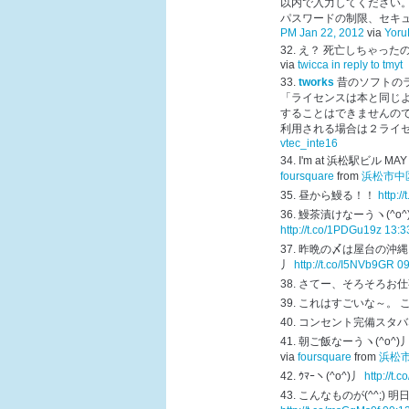
以内で入力してください。
パスワードの制限、セキ
PM Jan 22, 2012
via
Yoru
え？ 死亡しちゃったの
via
twicca
in reply to tmyt
tworks
昔のソフトのラ
「ライセンスは本と同じ
することはできませんの
利用される場合は２ライ
vtec_inte16
I'm at 浜松駅ビル MA
foursquare
from
浜松市中区
昼から鰻る！！
http:/
鰻茶漬けなーうヽ(^o^)丿 (
http://t.co/1PDGu19z
13:3
昨晩の〆は屋台の沖縄そ
丿
http://t.co/I5NVb9GR
09
さてー、そろそろお仕
これはすごいな～。 こ
コンセント完備スタバ
朝ご飯なーうヽ(^o^)丿 (
via
foursquare
from
浜松市
ｳﾏｰヽ(^o^)丿
http://t
こんなものが(^^;) 明