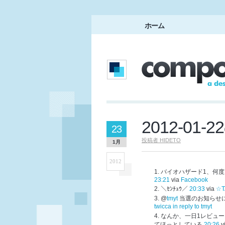
ホーム
2012-01
23
投稿者
HIDETO
1月
2012
バイオハザード1、何度
23:21
via
Facebook
＼ｾﾝﾁｭｳ／
20:33
via
☆T
@
tmyt
当選のお知らせ
twicca
in reply to tmyt
なんか、一日1レビュー
てほっとしている
20:26
v