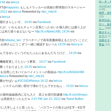
ゆ・き・
9:56
via
twicca
コンピュ
RT@
mapyoso
: もしもドラッカーが高校の野球部のマネージャー
(139)
 2012
via
twicca
Retweeted by
vtec_inte16
嗚呼，研
(15)
ia
twicca
新米社会
屋行きらしいぞ。
19:45
via
Facebook
日々，徒
たが、いかんせんチェーン店系だったせいか個人的には盛り上が
に…
(568
には未だ巡り会えないなー
http://t.co/fyweLKBL
19:34
via
森＠キャ
セラー
(1
T@
mitsuba_tan
: フラペチーノで高等黒魔術唱えるとひどいことに
自鯖ネタ
らお姉さんに１こずつ一緒に確認するレベル
19:29
via
twicca
in
華金
(11)
んでるせいというのもたぶんにあるんだろうけど…
19:28
via
ｯに機種変更してたという事実。
19:27
via
Facebook
乗っておりました
19:25
via
twicca
Cを活用したモバイルペイメントへの取組み
http://t.co/NG0i4r9M
twicca
Retweeted by
vtec_inte16
量がやばいぉ
#SC04D
#Nexus
16:32
via
twicca
。システムの深い部分で壊れてたんですかねぇ…
15:02
via
twicca
駅の新幹線線路内に立ち入り 高２を現行犯逮捕
http://t.co/x3Imvjzs
りは高校生だったんだｗ
2:47 PM Jan 22, 2012
via
Tweet Button
学に入学しようと思ったら… 「パスワードの長さは4文字～8文字