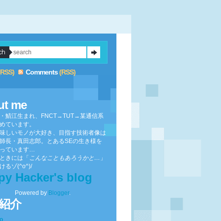
(RSS)
Comments
(RSS)
ut me
・鯖江生まれ、FNCT→TUT→某通信系
めています。
味しいモノが大好き、目指す技術者像は
師長・真田志郎。とあるSEの生き様を
っています…
ときには「
こんなこともあろうかと…
」
るゾ(^o^)/
py Hacker's blog
Powered by
Blogger
.
紹介
to