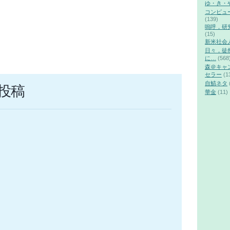
ゆ・き・
コンピュ
(139)
嗚呼，研
(15)
新米社会
日々，徒
に…
(568
森＠キャ
セラー
(1
自鯖ネタ
投稿
華金
(11)