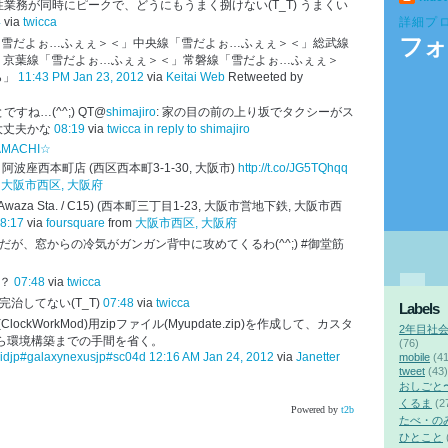
業務が同時にピークで、どうにもうまく捌けない(T_T) うまくい
4
via
twicca
詳細プ
フォ
「雪だよぉ…ふぇぇ＞＜」中央線「雪だよぉ…ふぇぇ＞＜」総武線
」京葉線「雪だよぉ…ふぇぇ＞＜」常磐線「雪だよぉ…ふぇぇ＞
ら」
11:43 PM Jan 23, 2012
via
Keitai Web
Retweeted by
ね…(^^;) QT@
shimajiro
: 家の目の前の上り坂でタクシーがス
大丈夫かな
08:19
via
twicca
in reply to shimajiro
AMACHI☆
ト 阿波座西本町店 (西区西本町3-1-30, 大阪市)
http://t.co/JG5TQhqq
m
大阪市西区, 大阪府
(Awaza Sta. / C15) (西本町三丁目1-23, 大阪市営地下鉄, 大阪市西
8:17
via
foursquare
from
大阪市西区, 大阪府
が、窓からの冷気がガンガン背中に攻めてくるわ(^^;) #御堂筋
？
07:48
via
twicca
治してない(T_T)
07:48
via
twicca
Labels
ClockWorkMod)用zipファイル(Myupdate.zip)を作成して、カスタ
2年目社
ら環境構築までの手間を省く。
(76)
idjp
#galaxynexusjp
#sc04d
12:16 AM Jan 24, 2012
via
Janetter
mobile
(41
tweet
(43)
おしごと
くるま
(2
Powered by
t2b
たべ・の
ひとこと