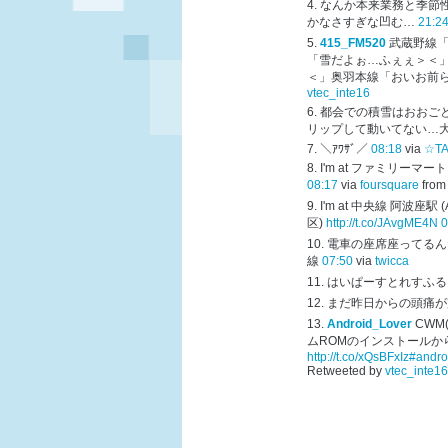
なんか本来業務と季節性
かなさすぎな凹む…
21:2
415_FM520
武蔵野線
「雪だよぉ…ふぇぇ＞＜
＜」奥羽本線「おいお前
vtec_inte16
都会での積雪はおおごとです
リップして動いてない…
＼ｱﾜｻﾞ／
08:18
via
☆T
I'm at ファミリーマー
08:17
via
foursquare
fro
I'm at 中央線 阿波座駅 
区)
http://t.co/JAvgME4N
0
電車の座席座ってるんだ
線
07:50
via
twicca
はいぱーすとれすふる
まだ昨日からの頭痛が完
Android_Lover
CWM(
ムROMのインストールか
http://t.co/xQsBFxIz
#andro
Retweeted by
vtec_inte16