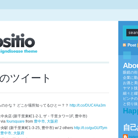
Post
Abo
眼鏡の街
-24のツイート
企業に勤
お酒と美
ヤマト技
細々と綴
ピンチの
と切り抜け
るのかな？ どこか場所知ってるひとー？？
http://t.co/DUC4Aa3m
Hap
千里中央店 (新千里東町1-2-1, ザ・千里タワー1F, 豊中市)
via
foursquare
from
豊中市, 大阪府
自己
駅 (新千里東町1-3-25, 豊中市) w/ 2 others
http://t.co/guGUfTym
m
豊中市, 大阪府
hide