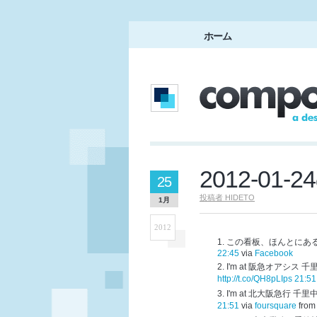
ホーム
2012-01
25
投稿者
HIDETO
1月
2012
この看板、ほんとにあ
22:45
via
Facebook
I'm at 阪急オアシス 
http://t.co/QH8pLIps
21:51
I'm at 北大阪急行 千里中央
21:51
via
foursquare
fro