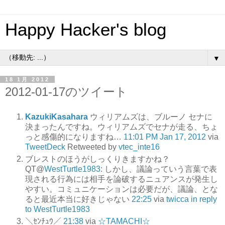
Happy Hacker's blog
▼
18 1月 2012
2012-01-17のツイート
KazukiKasahara
ウィリアムズは、ブルーノ セナに
決まったんですね。ウィリアムズでセナが走る、ちょ
っと感傷的になりますね…
11:01 PM Jan 17, 2012
via
TweetDeck
Retweeted by
vtec_inte16
ブレストのほうがしっくりきますかね？
QT@
WestTurtle1983
: しかし、議論っていう言葉で表
現される行為には相手を論破するニュアンスが発生し
やすい。コミュニケーションは必要だが、議論、とな
ると最近本当に好きじゃない
22:25
via
twicca
in reply
to WestTurtle1983
＼ｾﾝﾁｭｳ／
21:38
via
☆TAMACHI☆