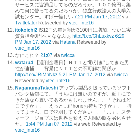
サービスに皆満足してるのだろうか。１００億円も集
めて何に使ってるのだろうか。独立行政法人の大学入
試センター。すげー怪しい
7:21 PM Jan 17, 2012
via
Twittelator
Retweeted by
vtec_inte16
itokoichi2
IS12T の毎月割が3100円に増加、ついに実
質負担金0円へ « ななふぉ
http://t.co/GhLuxkvz
6:29
PM Jan 17, 2012
via
Hatena
Retweeted by
vtec_inte16
なにこれ？
21:07
via
twicca
wataru4
【週刊金曜日】ＮＴＴと“取引き”してきた男
性が逮捕――背景にＮＴＴとの不可解な関係か
http://t.co/JRiMpNkz
5:21 PM Jan 17, 2012
via
twicca
Retweeted by
vtec_inte16
NaganumaTakeshi
アップル製品を扱っているソフト
バンク店舗にて。「うちには無いのですが、近くにで
きた店なら置いてあるかもしれません」、「それはど
こですか」、「えっと…iPhoneお持ちですか」、「持
ってません、口で説明してください」、「…」。ステ
ィーブ・ジョブズは世界を変えて人間の脳を劣化させ
た。
1:44 PM Jan 07, 2012
via web
Retweeted by
vtec_inte16