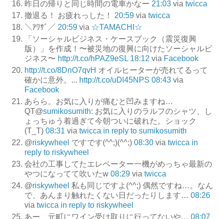
昨日の帰りと同じ時間の電車かなー
21:03
via
twicca
撤退る！ お疲れっした！
20:59
via
twicca
＼ｱﾜｻﾞ／
20:59
via
☆TAMACHI☆
「ソーシャルビジネス・ケースブック（震災復興
版）」を作成！〜被災地の復興に向けたソーシャルビ
ジネス〜
http://t.co/hPAZ9eSL
18:12
via
Facebook
http://t.co/8DnO7qvH
オイルヒーターが売れてるって
確かに意外。...
http://t.co/uDl45NPS
08:43
via
Facebook
あらら。お気に入りが痛むと凹みますね…
QT@
sumikosumith
: お気に入りのラルフのシャツ、し
ょっちゅう着過ぎて今朝ついに破れた。ショック
(T_T)
08:31
via
twicca
in reply to sumikosumith
@
riskywheel
ですです(^^;)(^^;)
08:30
via
twicca
in
reply to riskywheel
会社の工事してたエレベーター一機がめっちゃ最新の
やつになってて吹いたw
08:29
via
twicca
@
riskywheel
私も同じですよ(^^;) 偶然ですね…。なん
で、あんまり触れたくない日だったりします…
08:26
via
twicca
in reply to riskywheel
あー、元町にワイン受け取りに行ってないや…
08:07