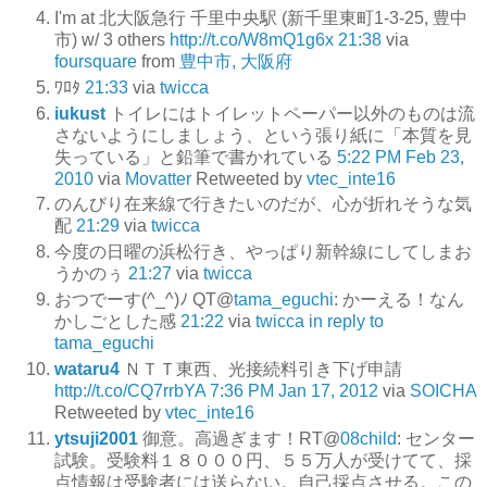
I'm at 北大阪急行 千里中央駅 (新千里東町1-3-25, 豊中
市) w/ 3 others
http://t.co/W8mQ1g6x
21:38
via
foursquare
from
豊中市, 大阪府
ﾜﾛﾀ
21:33
via
twicca
iukust
トイレにはトイレットペーパー以外のものは流
さないようにしましょう、という張り紙に「本質を見
失っている」と鉛筆で書かれている
5:22 PM Feb 23,
2010
via
Movatter
Retweeted by
vtec_inte16
のんびり在来線で行きたいのだが、心が折れそうな気
配
21:29
via
twicca
今度の日曜の浜松行き、やっぱり新幹線にしてしまお
うかのぅ
21:27
via
twicca
おつでーす(^_^)ﾉ QT@
tama_eguchi
: かーえる！なん
かしごとした感
21:22
via
twicca
in reply to
tama_eguchi
wataru4
ＮＴＴ東西、光接続料引き下げ申請
http://t.co/CQ7rrbYA
7:36 PM Jan 17, 2012
via
SOICHA
Retweeted by
vtec_inte16
ytsuji2001
御意。高過ぎます！RT@
08child
: センター
試験。受験料１８０００円、５５万人が受けてて、採
点情報は受験者には送らない。自己採点させる。この