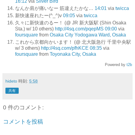
16:12
via
Silver Bird
なんか肩が痛いなー 筋違えたかな…
14:01
via
twicca
新快速座れたー(^_^)v
09:05
via
twicca
久々に新快速のるー！ (@ JR 新大阪駅 (Shin Osaka
Sta.) w/ 10 others)
http://4sq.com/pqepMS
09:00
via
foursquare
from
Osaka City Yodogawa Ward, Osaka
これから京都向かいます！ (@ 北大阪急行 千里中央駅
w/ 3 others)
http://4sq.com/pfhKCE
08:35
via
foursquare
from
Toyonaka City, Osaka
Powered by
t2b
hideto
時刻:
5:58
共有
0 件のコメント:
コメントを投稿