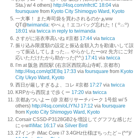
Sta.) w/ 4 others)
http://4sq.com/nfrctC
18:04
via
foursquare
from
Kyoto City Shimogyo Ward, Kyoto
一大事！ また寿司袋を買わされるのかぁww
QT@
twimanda
: やべぇ！エコバッグ忘れた！( ꒪⌓꒪)
18:01
via
twicca
in reply to twimanda
さすがに浴衣率高いね #京都
17:44
via
twicca
振り込み限度額の設定と振込金額入力を勘違いして誤
って振込してしまった… やらかしたーorz 先方にご対
応いただけたから助かった(^^;)
17:41
via
twicca
I'm at 阪急 西院駅 (右京区西院高山寺町, 京都市)
http://4sq.com/qt3E8q
17:33
via
foursquare
from
Kyoto
City Ukyo Ward, Kyoto
西日が厳しすぎるよ、コレ #京都
17:27
via
twicca
KRPから西院まで歩くー
17:20
via
twicca
京都あついよー (@ 京都リサーチパーク 1号舘 w/ 5
others)
http://4sq.com/oLlYNJ
17:12
via
foursquare
from
Kyoto City Shimogyo Ward, Kyoto
Corsair CSSD-P3128GB2を増設してグフフな感じだ
にゃw
#iMac
16:17
via
Silver Bird
27インチ iMac Core i7 3.4GHz仕様ぽちったど～(^^)/