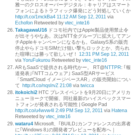
雅一のクロスオーバーデジタル：キャリアはスマート
フォンによるトラフィック爆発にどう対処していくか
http://t.co/1mckBa4
11:12 AM Sep 12, 2011
via
Echofon
Retweeted by
vtec_inte16
TakagawaU16
ドコモ社内ではApple製品使用禁止令
が出そうやなあ。次はNTT全グループに拡大してアン
チAppleキャンペーンになるかも。GalaxyS系の販売
停止やらドコモSIMだけ狙い撃ちロックとか、売られ
た喧嘩には勝って欲しいぜ！
12:31 PM Sep 12, 2011
via
YoruFukurou
Retweeted by
vtec_inte16
ARもSaaSで提供される時代かー。 RT@
NTTPR
: ｢報
道発表｣｢NTTコムウェア｣ SaaS型ARサービス
「SmartCloud イメージベースAR」の販売開始につい
て
http://t.co/nqslrvZ
21:08
via
twicca
itokoichi2
HTC プレスイベントを9月20日にアメリカ
ニューヨークで開催、同社最新のハイスペックスマー
トフォンが発表される可能性 | Google Pad
http://t.co/u4wvw4l
2:49 PM Sep 12, 2011
via
Hatena
Retweeted by
vtec_inte16
wataru4
Microsoft、｢BUILD｣カンファレンスの出席者
に｢Windows 8｣の開発者プレビューを配布へ｜