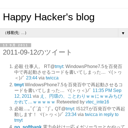
Happy Hacker's blog
▼
13 9月 2011
2011-09-12のツイート
必殺 仕事人。 RT@
tmyt
: WindowsPhone7.5を百発百
中で再起動させるコードを書いてしまった… ヾ(＞ヮ
＜)ﾉﾞ
23:44
via
twicca
tmyt
WindowsPhone7.5を百発百中で再起動させるコ
ードを書いてしまった… ヾ(＞ヮ＜)ﾉﾞ
11:35 PM Sep
12, 2011
via
え、円環の、ことわりｗｗにｗｗみちび
かれて…ｗｗｗｗｗ
Retweeted by
vtec_inte16
必殺…｡ﾟ(ﾟ´Д｀ﾟ)ﾟ｡ QT@
tmyt
: IS12Tが百発百中で再起
動します！ ヾ(＞ヮ＜)ﾉﾞ
23:34
via
twicca
in reply to
tmyt
no_softbank
電力会社は一応メガソーラーとかやって