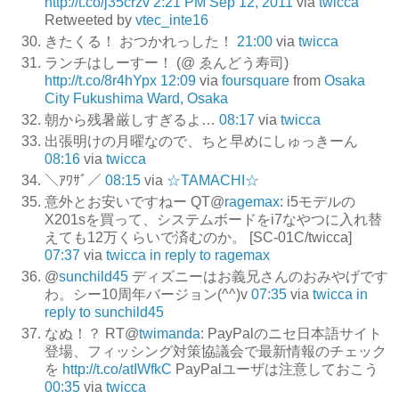
http://t.co/j35crzv
2:21 PM Sep 12, 2011
via
twicca
Retweeted by
vtec_inte16
きたくる！ おつかれっした！
21:00
via
twicca
ランチはしーすー！ (@ ゑんどう寿司)
http://t.co/8r4hYpx
12:09
via
foursquare
from
Osaka
City Fukushima Ward, Osaka
朝から残暑厳しすぎるよ…
08:17
via
twicca
出張明けの月曜なので、ちと早めにしゅっきーん
08:16
via
twicca
＼ｱﾜｻﾞ／
08:15
via
☆TAMACHI☆
意外とお安いですねー QT@
ragemax
: i5モデルの
X201sを買って、システムボードをi7なやつに入れ替
えても12万くらいで済むのか。 [SC-01C/twicca]
07:37
via
twicca
in reply to ragemax
@
sunchild45
ディズニーはお義兄さんのおみやげです
わ。シー10周年バージョン(^^)v
07:35
via
twicca
in
reply to sunchild45
なぬ！？ RT@
twimanda
: PayPalのニセ日本語サイト
登場、フィッシング対策協議会で最新情報のチェック
を
http://t.co/atIWfkC
PayPalユーザは注意しておこう
00:35
via
twicca