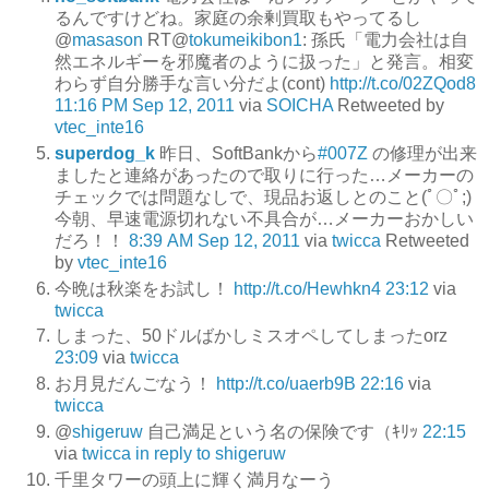
るんですけどね。家庭の余剰買取もやってるし
@
masason
RT@
tokumeikibon1
: 孫氏「電力会社は自
然エネルギーを邪魔者のように扱った」と発言。相変
わらず自分勝手な言い分だよ(cont)
http://t.co/02ZQod8
11:16 PM Sep 12, 2011
via
SOICHA
Retweeted by
vtec_inte16
superdog_k
昨日、SoftBankから
#007Z
の修理が出来
ましたと連絡があったので取りに行った…メーカーの
チェックでは問題なしで、現品お返しとのこと(ﾟ〇ﾟ;)
今朝、早速電源切れない不具合が…メーカーおかしい
だろ！！
8:39 AM Sep 12, 2011
via
twicca
Retweeted
by
vtec_inte16
今晩は秋楽をお試し！
http://t.co/Hewhkn4
23:12
via
twicca
しまった、50ドルばかしミスオペしてしまったorz
23:09
via
twicca
お月見だんごなう！
http://t.co/uaerb9B
22:16
via
twicca
@
shigeruw
自己満足という名の保険です（ｷﾘｯ
22:15
via
twicca
in reply to shigeruw
千里タワーの頭上に輝く満月なーう