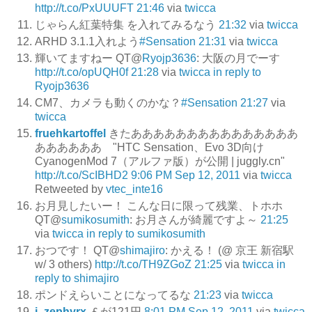
http://t.co/PxUUUFT
21:46
via
twicca
じゃらん紅葉特集 を入れてみるなう
21:32
via
twicca
ARHD 3.1.1入れよう
#Sensation
21:31
via
twicca
輝いてますねー QT@
Ryojp3636
: 大阪の月でーす
http://t.co/opUQH0f
21:28
via
twicca
in reply to
Ryojp3636
CM7、カメラも動くのかな？
#Sensation
21:27
via
twicca
fruehkartoffel
きたあああああああああああああああ
ああああああ "HTC Sensation、Evo 3D向け
CyanogenMod 7（アルファ版）が公開 | juggly.cn"
http://t.co/ScIBHD2
9:06 PM Sep 12, 2011
via
twicca
Retweeted by
vtec_inte16
お月見したいー！ こんな日に限って残業、トホホ
QT@
sumikosumith
: お月さんが綺麗ですよ～
21:25
via
twicca
in reply to sumikosumith
おつです！ QT@
shimajiro
: かえる！ (@ 京王 新宿駅
w/ 3 others)
http://t.co/TH9ZGoZ
21:25
via
twicca
in
reply to shimajiro
ポンドえらいことになってるな
21:23
via
twicca
j_zephyrx
￡が121円
8:01 PM Sep 12, 2011
via
twicca