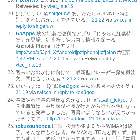
Retweeted by
vtec_inte16
はげどう QT@
shigeruw
: あ、ただしGUINNESSは
別。あれは缶がよくできている。
21:22
via
twicca
in
reply to shigeruw
GaApps
秋の行楽に便利なアプリ「じゃらん紅葉特
集」が登場。紅葉狩りやお祭り情報を探せる
Android/iPhone向けアプリ
http://t.co/p5JprHX
#androidjp
#iphonejp
#jalan
#紅葉
7:42 PM Sep 12, 2011
via web
Retweeted by
vtec_inte16
週末のお出かけに向けて、最新型のレーダー探知機注
文。間に合うかなぁ？
21:20
via
twicca
いいっすね！ QT@
ken3goo
: 中秋の名月 呑むか(･∀･)
21:19
via
twicca
in reply to ken3goo
事故や不祥事の重圧なのかな… RT@
asahi_tokyo
: Ｊ
Ｒ北海道は、中島尚俊社長がけさから行方不明になっ
ていると発表しました。遺書のようなものが見つかっ
たそうです。
http://t.co/7od3miE
21:18
via
twicca
rokuzouhonda
LTEに投資が集まるからWiMAXは終
了。そんな声も今は昔。WiMAXだLTEだと言わず、何
でも使おう！的感じになってきてる。という話「本田