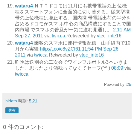
wataru4
ＮＴＴドコモは11月にも携帯電話の上 位機
種をスマートフォンに全面的に切り替える。従来型携
帯の上位機種は廃止する。国内携 帯電話出荷の半分を
占めるドコモがスマ ホ中心の商品構成にすることで国
内市場 でスマホの普及が一気に進む見通し。
2:11 AM
Sep 27, 2011
via
twicca
Retweeted by
vtec_inte16
wataru4
乗客のスマホに運行情報配信 山手線内で10
月から実験
http://t.co/c8vZCl61
11:54 PM Sep 26,
2011
via
twicca
Retweeted by
vtec_inte16
昨晩は送別会の二次会でワインフルボトル3本いきま
した。思ったより酒残ってなくてセーフ(^^;)
08:09
via
twicca
Powered by
t2b
hideto
時刻:
5:21
共有
0 件のコメント: