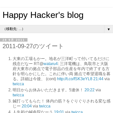
Happy Hacker's blog
▼
28 9月 2011
2011-09-27のツイート
大東の工場もかー。地名が三洋町って付いてるだけに
残念だなー RT@
wataru4
: 三洋電機は、鳥取市と大阪
府大東市の拠点で電子部品の生産を年内で終了する方
針を明らかにした。これに伴い両 拠点で希望退職を募
る。詳細は今後、 (cont)
http://t.co/fSK3eYL8
21:44
via
twicca
明日からお休みいただきます。5連休！
20:22
via
twicca
鍼打ってもらた！ 体内の筋？をぐりぐりされる変な感
じー
20:04
via
twicca
人生初の鍼灸院なーう
19:01
via
twicca