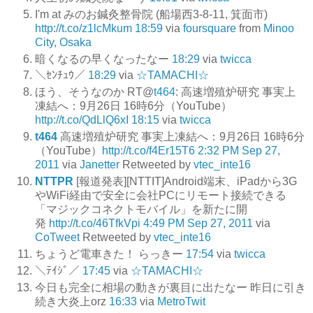
I'm at みのお鍼灸整骨院 (船場西3-8-11, 箕面市)
http://t.co/z1lcMkum
18:59
via
foursquare
from
Minoo
City, Osaka
暗くなるの早くなったなー
18:29
via
twicca
＼ｾﾝﾁｭｳ／
18:29
via
☆TAMACHI☆
ほう、そうなのか RT@
t464
: 高速増殖炉研究 事実上
凍結へ：9月26日 16時6分（YouTube）
http://t.co/QdLlQ6xI
18:15
via
twicca
t464
高速増殖炉研究 事実上凍結へ：9月26日 16時6分
（YouTube）
http://t.co/f4Er15T6
2:32 PM Sep 27,
2011
via
Janetter
Retweeted by
vtec_inte16
NTTPR
[報道発表][NTTIT]Android端末、iPadから3G
やWiFi経由で安全に会社PCにリモート接続できる
「マジックコネクトモバイル」を新たに開
発
http://t.co/46TfkVpi
4:49 PM Sep 27, 2011
via
CoTweet
Retweeted by
vtec_inte16
ちょうど電車きた！ らっきー
17:54
via
twicca
＼ﾃｲｼﾞ／
17:45
via
☆TAMACHI☆
今日も完全に相場の動きが裏目に出たなー 昨日に引き
続き大炎上orz
16:33
via
MetroTwit