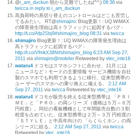
@
i_am_duckun
朝から災難でしたね(^^;)
08:36
via
twicca
in reply to i_am_duckun
高負荷時の系切り替えのコントロールはどこも苦労し
てるみたい。 RT@
shimajiro
: Blog更新！: UQ WiMAX
の障害発生理由は高トラフィックに起因するバグ -
http://t.co/Afp2Sbj9
#shimajiro_blog
08:31
via
twicca
shimajiro
Blog更新！: UQ WiMAXの障害発生理由は
高トラフィックに起因するバグ -
http://t.co/VfmkX38N
#shimajiro_blog
6:23 AM Sep 27,
2011
via
shimajiro@mobiler
Retweeted by
vtec_inte16
wataru4
ドコモはスマホシフトに合わせ、11月 には
ニュースなどｉモードの主要情報 サービス機能を自社
製のスマホでも利用できるように移行。従来型携帯の
ユー ザーのスマホへの乗り換えに備える。
2:12 AM
Sep 27, 2011
via
twicca
Retweeted by
vtec_inte16
wataru4
ドコモが販売を終える従来型携帯は 「ＰＲＩ
ＭＥ」と「ＰＲＯ」の両シリー ズ（価格は５万～６万
円程度）。同社の看板機種として年間販売台数の３割
程度を占めていた。従来型携帯は２万～３万 円程度の
「ＳＴＹＬＥ」と中高年向けの 「らくらくホン」の両
シリーズに絞る。
2:12 AM Sep 27, 2011
via
twicca
Retweeted by
vtec_inte16